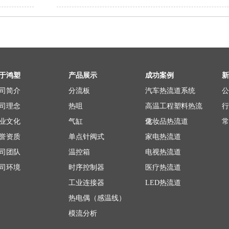
于鸿塑
产品展示
成功案例
新
司简介
分流板
汽车热流道系统
公
司理念
热咀
高温工程塑料热流
行
业文化
气缸
道
化妆品热流道
常
誉资质
单点针阀式
家电热流道
司团队
温控箱
电视热流道
司环境
时序控制器
医疗热流道
工业连接器
LED热流道
热电偶（感温线）
模流分析