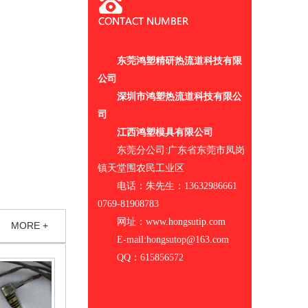
东莞鸿塑精研热流道科技有限
公司
深圳市鸿塑热流道科技有限公
司
江西鸿塑模具有限公司
东莞分公司:广东省东莞市凤岗
镇天堂围农民工业区
电话：朱先生：13632986661
0769-81908783
网址：www.hongsutip.com
MORE +
E-mail:hongsutop@163.com
QQ：615856572