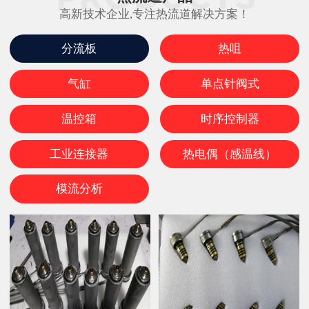
高新技术企业,专注热流道解决方案！
分流板
热咀
气缸
单点针阀式
温控箱
时序控制器
工业连接器
热电偶（感温线）
模流分析