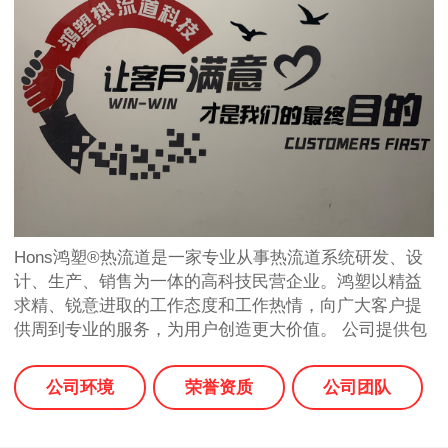
Hons鸿塑®热流道是一家专业从事热流道系统研发、设
计、生产、销售为一体的高科技民营企业。鸿塑以精益
求精、锐意进取的工作态度和工作热情，向广大客户提
供周到专业的服务，为用户创造更大价值。 公司提供包
括设计、制造、安装、试模、技术支持和售后服务等全
面服务，根据客户需求，由经验丰富的热流道设计师提
公司环境
荣誉资质
公司团队
供CAE热流道模拟分析，浇口设计，确定最优化的模具
热流道设计方案；选用进口材料，并运用先进…