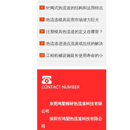
道
6
针阀式热流道的结构和运用特点
—鸿塑热流道
7
热流道模具应用市场潜力巨大
8
注塑模具热流道的定义在哪里？
9
热流道进浇点流涎或拉丝的解决
方法
10
工程机械设施延长使用寿命的小
技巧
东莞鸿塑精研热流道科技有限
公司
深圳市鸿塑热流道科技有限公
司