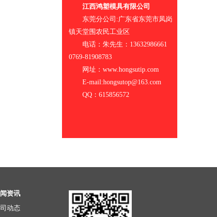
江西鸿塑模具有限公司
东莞分公司:广东省东莞市凤岗
镇天堂围农民工业区
电话：朱先生：13632986661
0769-81908783
网址：www.hongsutip.com
E-mail:hongsutop@163.com
QQ：615856572
闻资讯
司动态