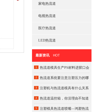
家电热流道
电视热流道
医疗热流道
LED热流道
热咀
最新资讯
HOT
1
热流道模具生产PS材料进胶口会
粘胶
2
热流道系统要注意注塑压力的哪
些问题？
3
注塑机与热流道模具有什么关系
呢
4
热流道温控箱，你没理由不知道
5
注塑模具热流道喷嘴—鸿塑热流