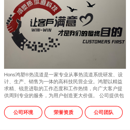
Hons鸿塑®热流道是一家专业从事热流道系统研发、设
计、生产、销售为一体的高科技民营企业。鸿塑以精益
求精、锐意进取的工作态度和工作热情，向广大客户提
供周到专业的服务，为用户创造更大价值。 公司提供包
括设计、制造、安装、试模、技术支持和售后服务等全
面服务，根据客户需求，由经验丰富的热流道设计师提
公司环境
荣誉资质
公司团队
供CAE热流道模拟分析，浇口设计，确定最优化的模具
热流道设计方案；选用进口材料，并运用先进…