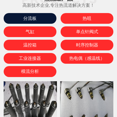
高新技术企业,专注热流道解决方案！
分流板
热咀
气缸
单点针阀式
温控箱
时序控制器
工业连接器
热电偶（感温线）
模流分析